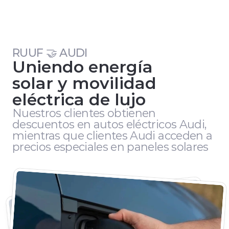
Selecciona tu institución bancaria para 
conocer los beneficios exclusivos 
disponibles.
RUUF 🤝 AUDI
Uniendo energía
Conocer más
solar y movilidad
eléctrica de lujo
Nuestros clientes obtienen 
descuentos en autos eléctricos Audi, 
mientras que clientes Audi acceden a 
precios especiales en paneles solares