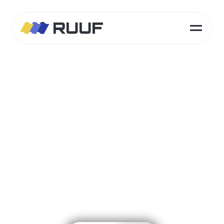
🇨🇱 Líderes en energía
solar residencial en Chile
Cámbiate
a
paneles
solares
Reduce
tu
cuenta
de
luz
mientras
produces
energía
limpia
desde
tu
propio
techo.