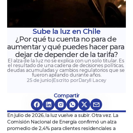
Sube la luz en Chile
¿Por qué tu cuenta no para de 
aumentar y qué puedes hacer para 
dejar de depender de la tarifa?
El alza de la luz no se explica con un solo titular. Es 
el resultado de una cadena de decisiones políticas, 
deudas acumuladas y cambios regulatorios que se 
fueron apilando durante años.
25 de junio
|
Escrito por
Daryll Lacey
Compartir
En julio de 2026, la luz vuelve a subir. Otra vez. La 
Comisión Nacional de Energía confirmó un alza 
promedio de 2,4% para clientes residenciales a 