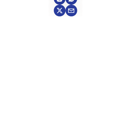
El siguiente paso
¿Cuánto podrías ahorrar?
En menos de 5 minutos te podemos decir 
cuántos paneles necesitas, cuánto pagarías, 
cuánto ahorrarías y cuándo recuperarías la 
inversión.